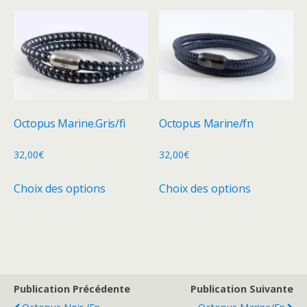
plusieurs
variations.
variations.
Les
Les
options
options
peuvent
peuvent
être
être
choisies
choisies
sur
Octopus Marine.Gris/fi
Octopus Marine/fn
sur
la
la
32,00
€
32,00
€
page
page
du
Ce
Ce
Choix des options
Choix des options
du
produit
produit
produit
produit
a
a
plusieurs
plusieurs
variations.
variations.
Les
Les
options
options
Publication Précédente
Publication Suivante
peuvent
peuvent