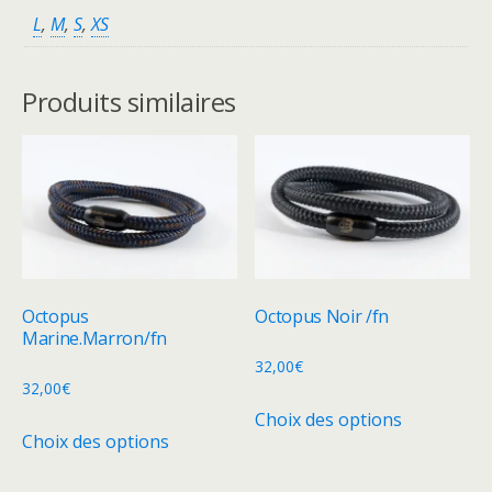
L
,
M
,
S
,
XS
Produits similaires
Octopus
Octopus Noir /fn
Marine.Marron/fn
32,00
€
32,00
€
Ce
Choix des options
Ce
produit
Choix des options
produit
a
a
plusieurs