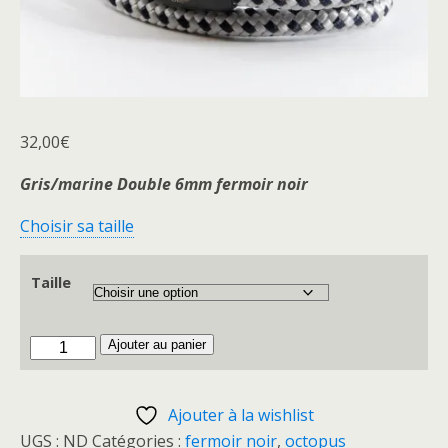
32,00
€
Gris/marine Double 6mm fermoir noir
Choisir sa taille
Taille
quantité
Ajouter au panier
de
Octopus
Ajouter à la wishlist
Gris.Marine/fn
UGS :
ND
Catégories :
fermoir noir
,
octopus