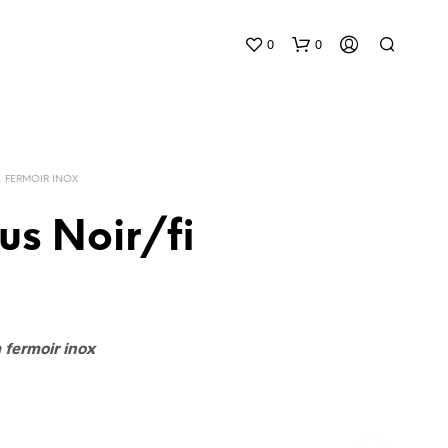
0
0
FERMOIR INOX
us Noir/fi
fermoir inox