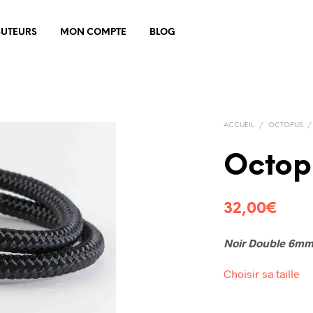
BUTEURS
MON COMPTE
BLOG
ACCUEIL
/
OCTOPUS
/
Octop
32,00
€
Noir Double 6mm 
Choisir sa taille