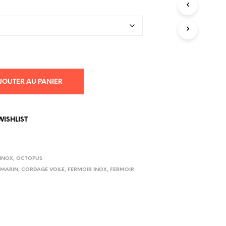
JOUTER AU PANIER
WISHLIST
 INOX
,
OCTOPUS
 MARIN
,
CORDAGE VOILE
,
FERMOIR INOX
,
FERMOIR