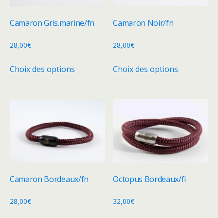
être
choisies
Camaron Gris.marine/fn
Camaron Noir/fn
sur
la
28,00
€
28,00
€
page
Ce
Ce
Choix des options
Choix des options
du
produit
produit
produit
a
a
plusieurs
plusieurs
variations.
variations.
Les
Les
options
options
peuvent
peuvent
être
être
choisies
choisies
Camaron Bordeaux/fn
Octopus Bordeaux/fi
sur
sur
la
la
28,00
€
32,00
€
page
page
Ce
Ce