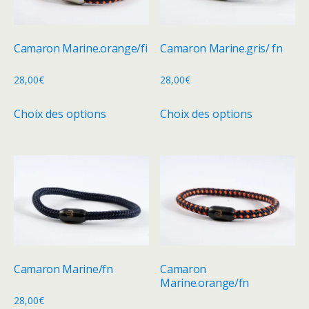
Camaron Marine.orange/fi
Camaron Marine.gris/ fn
28,00
€
28,00
€
Ce
Ce
Choix des options
Choix des options
produit
produit
a
a
plusieurs
plusieurs
variations.
variations.
Les
Les
options
options
peuvent
peuvent
être
être
choisies
choisies
Camaron Marine/fn
Camaron
sur
sur
Marine.orange/fn
la
la
28,00
€