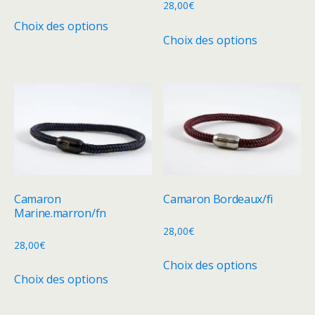
28,00
€
page
page
Ce
Choix des options
du
du
Ce
produit
Choix des options
produit
produit
produit
a
a
plusieurs
plusieurs
variations.
variations.
Les
Les
options
options
peuvent
peuvent
être
être
choisies
choisies
sur
Camaron
Camaron Bordeaux/fi
sur
Marine.marron/fn
la
la
28,00
€
page
28,00
€
page
du
Ce
Choix des options
du
Ce
produit
produit
Choix des options
produit
produit
a
a
plusieurs