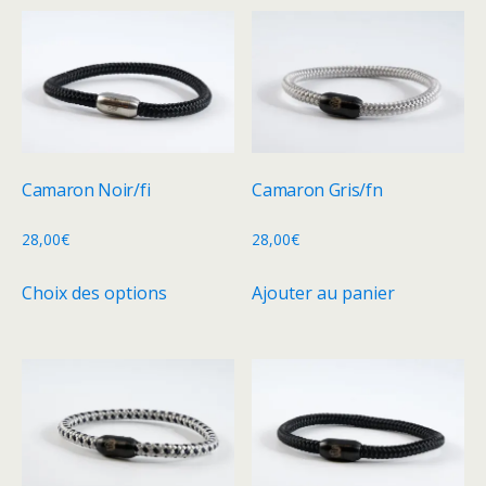
plusieurs
variations.
variations.
Les
Les
options
options
peuvent
peuvent
être
être
choisies
choisies
sur
Camaron Noir/fi
Camaron Gris/fn
sur
la
la
28,00
€
28,00
€
page
page
du
Ce
Choix des options
Ajouter au panier
du
produit
produit
produit
a
plusieurs
variations.
Les
options
peuvent