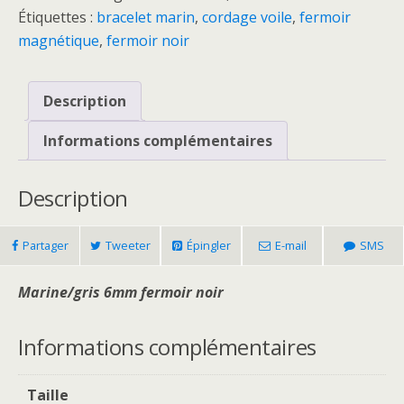
fn
Étiquettes :
bracelet marin
,
cordage voile
,
fermoir
magnétique
,
fermoir noir
Description
Informations complémentaires
Description
Partager
Tweeter
Épingler
E-mail
SMS
Marine/gris 6mm fermoir noir
Informations complémentaires
Taille