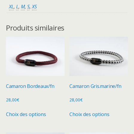
XL
,
L
,
M
,
S
,
XS
Produits similaires
Camaron Bordeaux/fn
Camaron Gris.marine/fn
28,00
€
28,00
€
Ce
Ce
Choix des options
Choix des options
produit
produit
a
a
plusieurs
plusieurs