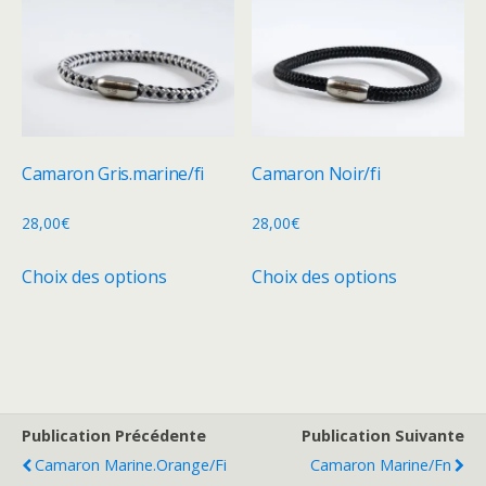
variations.
variations.
Les
Les
options
options
peuvent
peuvent
être
être
choisies
choisies
Camaron Gris.marine/fi
Camaron Noir/fi
sur
sur
la
la
28,00
€
28,00
€
page
page
Ce
Ce
Choix des options
Choix des options
du
du
produit
produit
produit
produit
a
a
plusieurs
plusieurs
variations.
variations.
Les
Les
options
options
Publication Précédente
Publication Suivante
peuvent
peuvent
Camaron Marine.orange/fi
Camaron Marine/fn
être
être