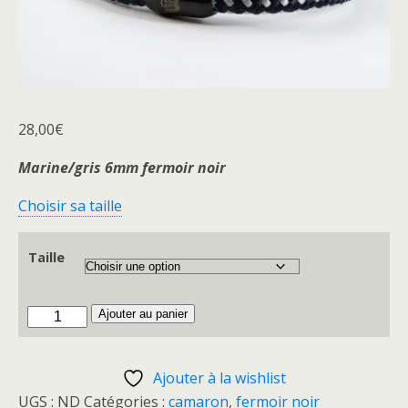
28,00
€
Marine/gris 6mm fermoir noir
Choisir sa taille
Taille
quantité
Ajouter au panier
de
Camaron
Ajouter à la wishlist
Marine.gris/
UGS :
ND
Catégories :
camaron
,
fermoir noir