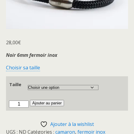
28,00
€
Noir 6mm fermoir inox
Choisir sa taille
Taille
quantité
Ajouter au panier
de
Camaron
Ajouter à la wishlist
Noir/fi
UGS :
ND
Catégories :
camaron
,
fermoir inox