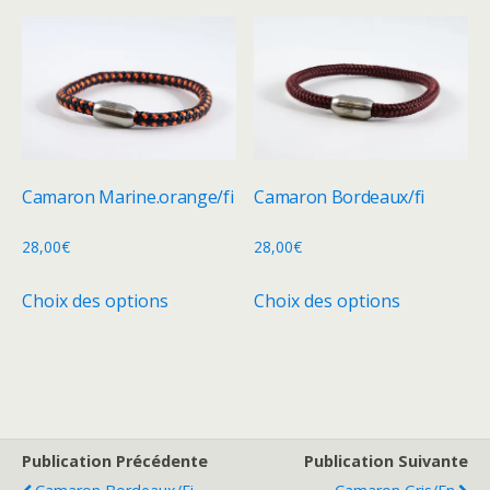
plusieurs
variations.
variations.
Les
Les
options
options
peuvent
peuvent
être
être
choisies
choisies
sur
Camaron Marine.orange/fi
Camaron Bordeaux/fi
sur
la
la
28,00
€
28,00
€
page
page
du
Ce
Ce
Choix des options
Choix des options
du
produit
produit
produit
produit
a
a
plusieurs
plusieurs
variations.
variations.
Les
Les
options
options
Publication Précédente
Publication Suivante
peuvent
peuvent