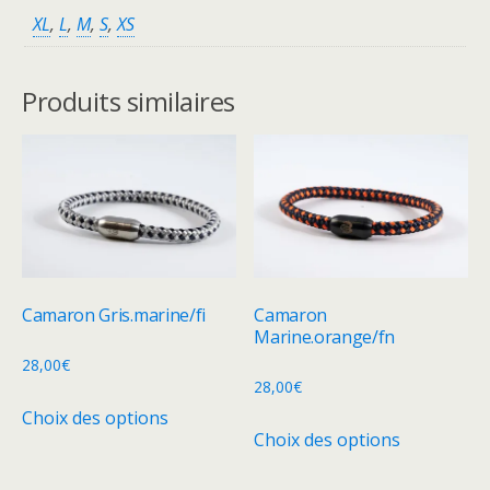
XL
,
L
,
M
,
S
,
XS
Produits similaires
Camaron Gris.marine/fi
Camaron
Marine.orange/fn
28,00
€
28,00
€
Ce
Choix des options
Ce
produit
Choix des options
produit
a
a
plusieurs