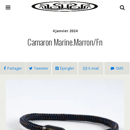
4 Janvier 2024
Camaron Marine.marron/fn
Partager
Tweeter
Épingler
E-mail
SMS