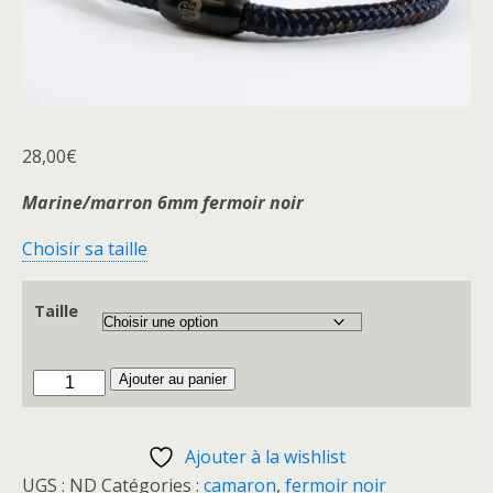
28,00
€
Marine/marron 6mm fermoir noir
Choisir sa taille
Taille
quantité
Ajouter au panier
de
Camaron
Ajouter à la wishlist
Marine.marron/fn
UGS :
ND
Catégories :
camaron
,
fermoir noir