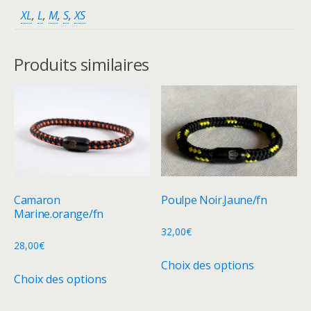
XL
,
L
,
M
,
S
,
XS
Produits similaires
Camaron
Poulpe Noir.Jaune/fn
Marine.orange/fn
32,00
€
28,00
€
Ce
Choix des options
Ce
produit
Choix des options
produit
a
a
plusieurs