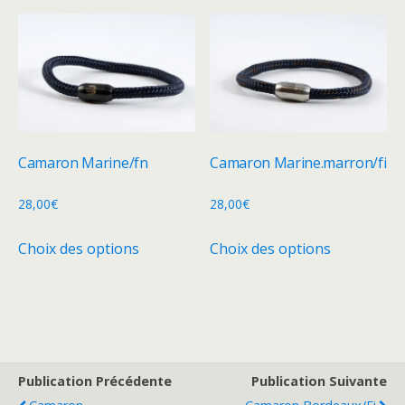
plusieurs
variations.
variations.
Les
Les
options
options
peuvent
peuvent
être
être
choisies
choisies
sur
Camaron Marine/fn
Camaron Marine.marron/fi
sur
la
la
28,00
€
28,00
€
page
page
du
Ce
Ce
Choix des options
Choix des options
du
produit
produit
produit
produit
a
a
plusieurs
plusieurs
variations.
variations.
Les
Les
options
options
Publication Précédente
Publication Suivante
peuvent
peuvent