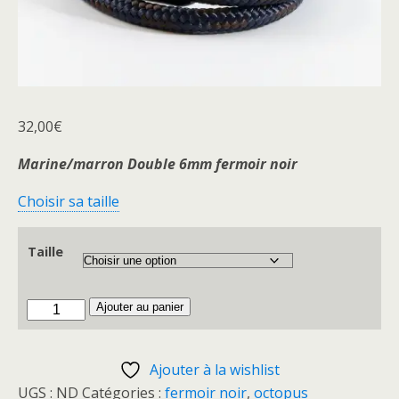
32,00
€
Marine/marron Double 6mm fermoir noir
Choisir sa taille
Taille
quantité
Ajouter au panier
de
Octopus
Ajouter à la wishlist
Marine.Marron/fn
UGS :
ND
Catégories :
fermoir noir
,
octopus