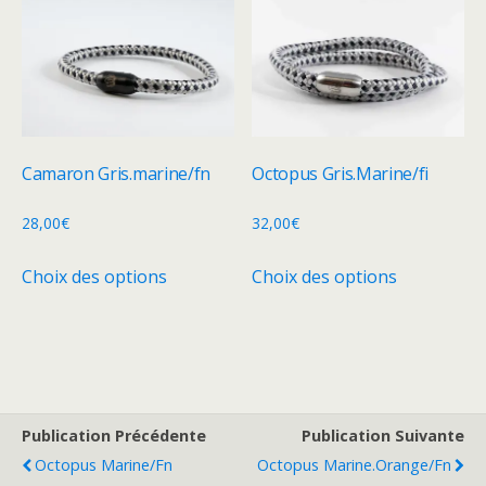
variations.
variations.
Les
Les
options
options
peuvent
peuvent
être
être
choisies
choisies
Camaron Gris.marine/fn
Octopus Gris.Marine/fi
sur
sur
la
la
28,00
€
32,00
€
page
page
Ce
Ce
Choix des options
Choix des options
du
du
produit
produit
produit
produit
a
a
plusieurs
plusieurs
variations.
variations.
Les
Les
options
options
Publication Précédente
Publication Suivante
peuvent
peuvent
Octopus Marine/fn
Octopus Marine.Orange/fn
être
être