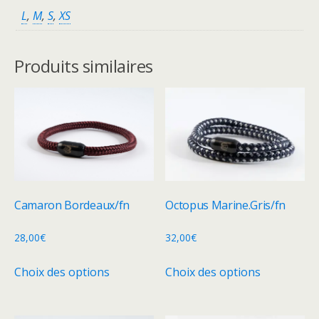
L
,
M
,
S
,
XS
Produits similaires
Camaron Bordeaux/fn
Octopus Marine.Gris/fn
28,00
€
32,00
€
Ce
Ce
Choix des options
Choix des options
produit
produit
a
a
plusieurs
plusieurs