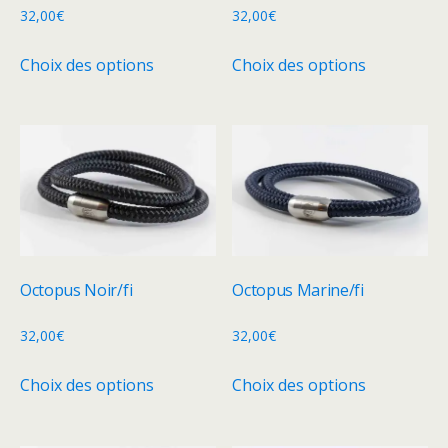
32,00
€
32,00
€
Ce
Ce
Choix des options
Choix des options
produit
produit
a
a
plusieurs
plusieurs
variations.
variations.
Les
Les
options
options
peuvent
peuvent
être
être
choisies
choisies
Octopus Noir/fi
Octopus Marine/fi
sur
sur
la
la
32,00
€
32,00
€
page
page
Ce
Ce
Choix des options
Choix des options
du
du
produit
produit
produit
produit
a
a
plusieurs
plusieurs