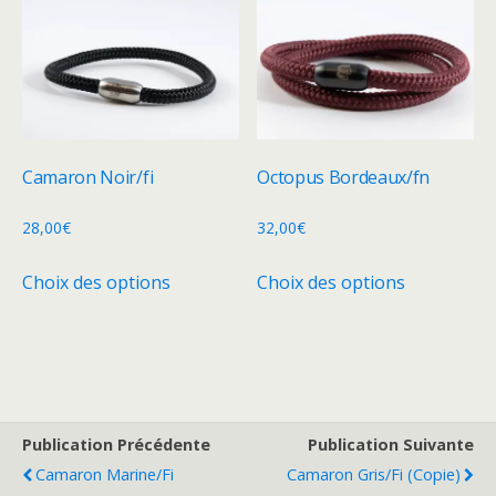
variations.
variations.
Les
Les
options
options
peuvent
peuvent
être
être
choisies
choisies
Camaron Noir/fi
Octopus Bordeaux/fn
sur
sur
la
la
28,00
€
32,00
€
page
page
Ce
Ce
Choix des options
Choix des options
du
du
produit
produit
produit
produit
a
a
plusieurs
plusieurs
variations.
variations.
Les
Les
options
options
Publication Précédente
Publication Suivante
peuvent
peuvent
Camaron Marine/fi
Camaron Gris/fi (Copie)
être
être