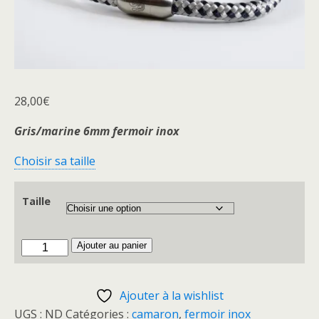
28,00
€
Gris/marine 6mm fermoir inox
Choisir sa taille
Taille
quantité
Ajouter au panier
de
Camaron
Ajouter à la wishlist
Gris.marine/fi
UGS :
ND
Catégories :
camaron
,
fermoir inox