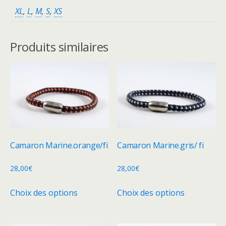
XL
,
L
,
M
,
S
,
XS
Produits similaires
Camaron Marine.orange/fi
Camaron Marine.gris/ fi
28,00
€
28,00
€
Ce
Ce
Choix des options
Choix des options
produit
produit
a
a
plusieurs
plusieurs