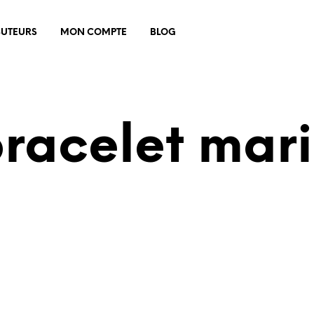
BUTEURS
MON COMPTE
BLOG
racelet mar