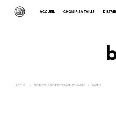
ACCUEIL
CHOISIR SA TAILLE
DISTRI
b
ACCUEIL
/
PRODUITS IDENTIFIÉS “BRACELET MARIN”
/
PAGE 5