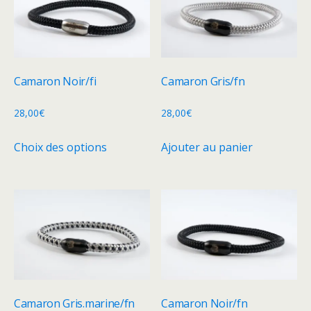
Les
options
options
peuvent
peuvent
être
être
choisies
choisies
sur
Camaron Noir/fi
Camaron Gris/fn
sur
la
la
28,00
€
28,00
€
page
page
du
Ce
Choix des options
Ajouter au panier
du
produit
produit
produit
a
plusieurs
variations.
Les
options
peuvent
être
choisies
Camaron Gris.marine/fn
Camaron Noir/fn