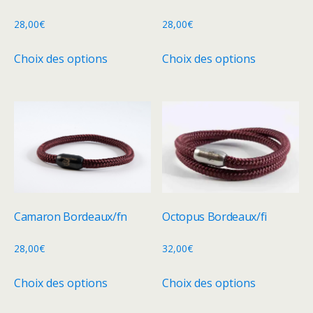
sur
la
28,00
€
28,00
€
page
Ce
Ce
Choix des options
Choix des options
du
produit
produit
produit
a
a
plusieurs
plusieurs
variations.
variations.
Les
Les
options
options
peuvent
peuvent
être
être
choisies
choisies
Camaron Bordeaux/fn
Octopus Bordeaux/fi
sur
sur
la
la
28,00
€
32,00
€
page
page
Ce
Ce
Choix des options
Choix des options
du
du
produit
produit
produit
produit
a
a