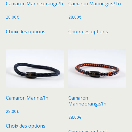
Camaron Marine.orange/fi
Camaron Marine.gris/ fn
28,00
€
28,00
€
Ce
Ce
Choix des options
Choix des options
produit
produit
a
a
plusieurs
plusieurs
variations.
variations.
Les
Les
options
options
peuvent
peuvent
être
être
choisies
choisies
Camaron Marine/fn
Camaron
sur
sur
Marine.orange/fn
la
la
28,00
€
28,00
€
page
page
Ce
Choix des options
du
du
Ce
produit
Choix des options