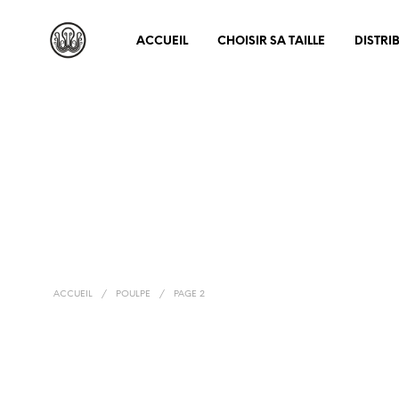
ACCUEIL
CHOISIR SA TAILLE
DISTRI
ACCUEIL
/
POULPE
/
PAGE 2